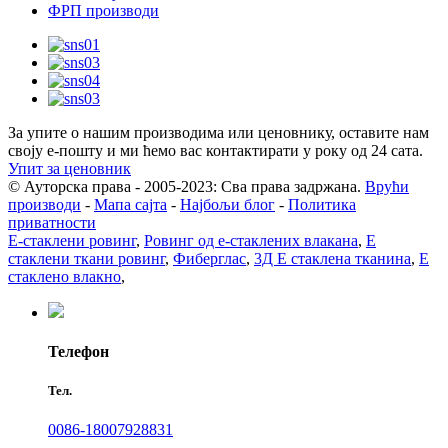
ФРП производи
За упите о нашим производима или ценовнику, оставите нам
своју е-пошту и ми ћемо вас контактирати у року од 24 сата.
Упит за ценовник
© Ауторска права - 2005-2023: Сва права задржана.
Врући
производи
-
Мапа сајта
-
Најбољи блог
-
Политика
приватности
Е-стаклени ровинг
,
Ровинг од е-стаклених влакана
,
Е
стаклени ткани ровинг
,
Фиберглас
,
3Д Е стаклена тканина
,
Е
стаклено влакно
,
Телефон
Тел.
0086-18007928831