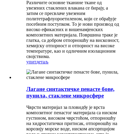
Различите основне тканине ткане од
увезених стаклених влакана се бирају, а
затим се пресвлаче увезеним
политетрафлуороетиленом, који се обрађује
посебним поступком. То је нови производ од
високо ефикасних и вишенамјенских
композитних материјала. Површина траке је
глатка, са добром отпорношћу на вискозност,
хемијску отпорност и отпорност на високе
температуре, као и одличним изолационим
својствима.
упит
детаљ
Лагане синтактичке пенасте бове,
пунила, стаклене микросфере
Чврсти материјал за пловидбу је врста
композитног пенастог материјала са ниском
густином, високом чврстоћом, отпорношћу
на хидростатички притисак, отпорношћу на
корозију морске воде, ниском апсорпцијом