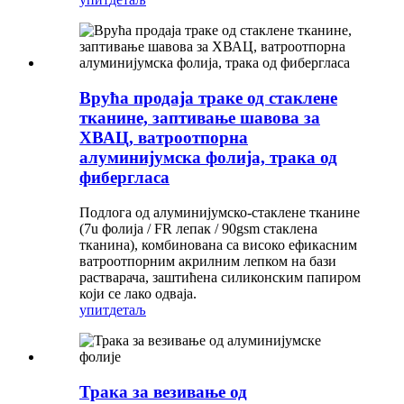
Врућа продаја траке од стаклене
тканине, заптивање шавова за
ХВАЦ, ватроотпорна
алуминијумска фолија, трака од
фибергласа
Подлога од алуминијумско-стаклене тканине
(7u фолија / FR лепак / 90gsm стаклена
тканина), комбинована са високо ефикасним
ватроотпорним акрилним лепком на бази
растварача, заштићена силиконским папиром
који се лако одваја.
упит
детаљ
Трака за везивање од