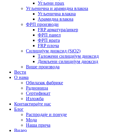
Угљени прах
Угљенична и арамидна влакна
Угљенична влакна
Арамидна влакна
ФРП производи
FRP арматура/анкер
ФРП панел
ФРП врата
FRP плоча
Силицијум диоксид (SiO2)
Таложени силицијум диоксид
Димљени силицијум диоксид
Више производа
Вести
О нама
Обилазак фабрике
Радионица
Сертификат
Изложба
Контактирајте нас
Блог
Распродаје и понуде
Мода
Наша прича
Видео