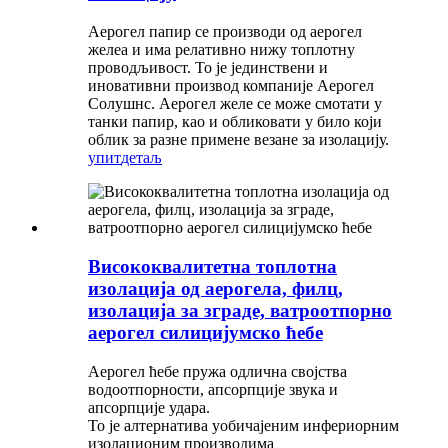
Аерогел папир се производи од аерогел
желеа и има релативно нижу топлотну
проводљивост. То је јединствени и
иновативни производ компаније Аерогел
Солушнс. Аерогел желе се може смотати у
танки папир, као и обликовати у било који
облик за разне примене везане за изолацију.
упит
детаљ
Висококвалитетна топлотна
изолација од аерогела, филц,
изолација за зграде, ватроотпорно
аерогел силицијумско ћебе
Аерогел ћебе пружа одлична својства
водоотпорности, апсорпције звука и
апсорпције удара.
То је алтернатива уобичајеним инфериорним
изолационим производима