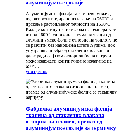
алуминијумске фолије
Алуминијумска фолија за каишеве може да
издржи континуирано излагање на 260°C и
прскање растопљеног течности на 1650°C.
Када је континуирано изложена температури
изнад 260°C, силиконска гума на траци од
алуминијумске фолије отпорне на топлоту ће
се разбити без наношења штете људима, док
унутрашња пређа од стаклених влакана и
даље ради са јачом отпорношћу на ватру и
може издржати континуирано излагање на
650°C.
упит
детаљ
Фабричка алуминијумска фолија,
тканина од стаклених влакана
отпорна на пламен, премаз од
алуминијумске фолије за термичку