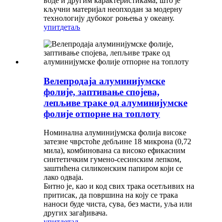
воде и другим карактеристикама, што је
кључни материјал неопходан за модерну
технологију дубоког роњења у океану.
упит
детаљ
Велепродаја алуминијумске
фолије, заптивање спојева,
лепљиве траке од алуминијумске
фолије отпорне на топлоту
Номинална алуминијумска фолија високе
затезне чврстоће дебљине 18 микрона (0,72
мила), комбинована са високо ефикасним
синтетичким гумено-сесинским лепком,
заштићена силиконским папиром који се
лако одваја.
Битно је, као и код свих трака осетљивих на
притисак, да површина на коју се трака
наноси буде чиста, сува, без масти, уља или
других загађивача.
упит
детаљ