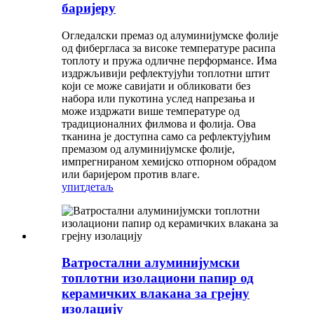
баријеру
Огледалски премаз од алуминијумске фолије
од фибергласа за високе температуре расипа
топлоту и пружа одличне перформансе. Има
издржљивији рефлектујући топлотни штит
који се може савијати и обликовати без
набора или пукотина услед напрезања и
може издржати више температуре од
традиционалних филмова и фолија. Ова
тканина је доступна само са рефлектујућим
премазом од алуминијумске фолије,
импрегнираном хемијско отпорном обрадом
или баријером против влаге.
упит
детаљ
Ватростални алуминијумски
топлотни изолациони папир од
керамичких влакана за грејну
изолацију