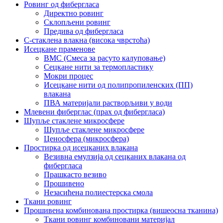
Ровинг од фибергласа
Директно ровинг
Склопљени ровинг
Предива од фибергласа
С-стаклена влакна (висока чврстоћа)
Исецкане праменове
BMC (Смеса за расуто калуповање)
Сецкане нити за термопластику
Мокри процес
Исецкане нити од полипропиленских (ПП)
влакана
ПВА материјали растворљиви у води
Млевени фиберглас (прах од фибергласа)
Шупље стаклене микросфере
Шупље стаклене микросфере
Ценосфера (микросфера)
Простирка од исецканих влакана
Везивна емулзија од сецканих влакана од
фибергласа
Прашкасто везиво
Прошивено
Незасићена полиестерска смола
Ткани ровинг
Прошивена комбинована простирка (вишеосна тканина)
Ткани ровинг комбиновани материјал