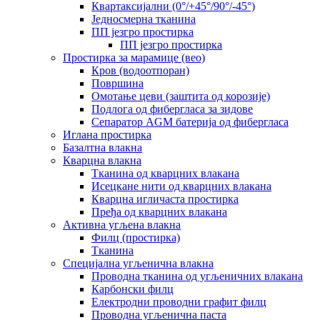
Квартаксијални (0°/+45°/90°/-45°)
Једносмерна тканина
ПП језгро простирка
ПП језгро простирка
Простирка за марамице (вео)
Кров (водоотпоран)
Површина
Омотање цеви (заштита од корозије)
Подлога од фибергласа за зидове
Сепаратор AGM батерија од фибергласа
Иглана простирка
Базалтна влакна
Кварцна влакна
Тканина од кварцних влакана
Исецкане нити од кварцних влакана
Кварцна игличаста простирка
Пређа од кварцних влакана
Активна угљена влакна
Филц (простирка)
Тканина
Специјална угљенична влакна
Проводна тканина од угљеничних влакана
Карбонски филц
Електродни проводни графит филц
Проводна угљенична паста