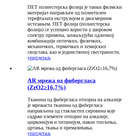
ПЕТ полиестерска фолија је танки филмски
материјал направљен од полиетилен
терефталата екструзијом и двосмерним
истезањем. ПЕТ фолија (полиестерска
фолија) се успешно користи у широком
спектру примена, захваљујући одличној
комбинацији оптичких, физичких,
механичких, термичких и хемијских
својстава, као и јединственој свестраности.
упит
детаљ
AR мрежа од фибергласа
(ZrO2≥16,7%)
Тканина од фибергласа отпорна на алкалије
је мрежаста тканина од фибергласа
направљена од стакластих сировина које
садрже елементе отпорне на алкалије,
цирконијум и титанијум, након топљења,
цртања, ткања и премазивања.
упит
детаљ