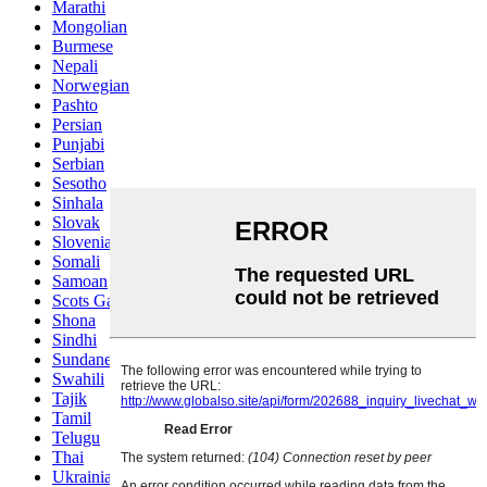
Marathi
Mongolian
Burmese
Nepali
Norwegian
Pashto
Persian
Punjabi
Serbian
Sesotho
Sinhala
Slovak
Slovenian
Somali
Samoan
Scots Gaelic
Shona
Sindhi
Sundanese
Swahili
Tajik
Tamil
Telugu
Thai
Ukrainian