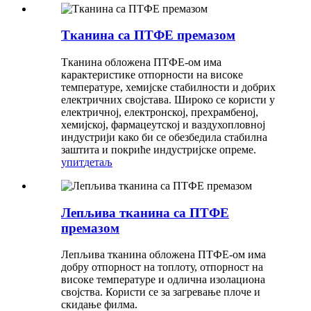
Тканина са ПТФЕ премазом
Тканина обложена ПТФЕ-ом има
карактеристике отпорности на високе
температуре, хемијске стабилности и добрих
електричних својстава. Широко се користи у
електричној, електронској, прехрамбеној,
хемијској, фармацеутској и ваздухопловној
индустрији како би се обезбедила стабилна
заштита и покриће индустријске опреме.
упит
детаљ
Лепљива тканина са ПТФЕ
премазом
Лепљива тканина обложена ПТФЕ-ом има
добру отпорност на топлоту, отпорност на
високе температуре и одлична изолациона
својства. Користи се за загревање плоче и
скидање филма.