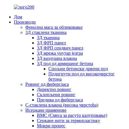
Дом
Производи
Фенолна маса за обликовање
3Д стаклена тканина
3Д тканина
3Д ФРП панел
3Д ФРП сендвич панел
3Д мрежа унутар језгра
3Д ваздушна влакна
3Д под од армираног бетона
Спољни бетонски дрвени под
Подигнути под од високочврстог
бетона
Ровинг од фибергласа
Директно ровинг
Склопљени ровинг
Предива од фибергласа
С-стаклена влакна (висока чврстоћа)
Исецкане праменове
BMC (Смеса за расуто калуповање)
Сецкане нити за термопластику
Мокри процес