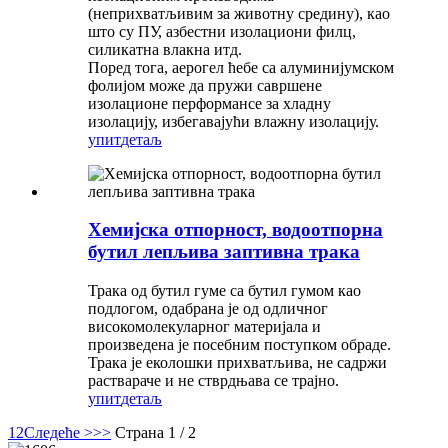
(неприхватљивим за животну средину), као
што су ПУ, азбестни изолациони филц,
силикатна влакна итд.
Поред тога, аерогел ћебе са алуминијумском
фолијом може да пружи савршене
изолационе перформансе за хладну
изолацију, избегавајући влажну изолацију.
упит
детаљ
Хемијска отпорност, водоотпорна
бутил лепљива заптивна трака
Трака од бутил гуме са бутил гумом као
подлогом, одабрана је од одличног
високомолекуларног материјала и
произведена је посебним поступком обраде.
Трака је еколошки прихватљива, не садржи
раствараче и не стврдњава се трајно.
упит
детаљ
1
2
Следеће >
>>
Страна 1 / 2