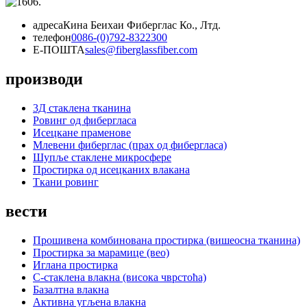
адреса
Кина Беихаи Фиберглас Ко., Лтд.
телефон
0086-(0)792-8322300
Е-ПОШТА
sales@fiberglassfiber.com
производи
3Д стаклена тканина
Ровинг од фибергласа
Исецкане праменове
Млевени фиберглас (прах од фибергласа)
Шупље стаклене микросфере
Простирка од исецканих влакана
Ткани ровинг
вести
Прошивена комбинована простирка (вишеосна тканина)
Простирка за марамице (вео)
Иглана простирка
С-стаклена влакна (висока чврстоћа)
Базалтна влакна
Активна угљена влакна