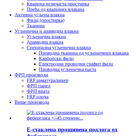
Кварцна игличаста простирка
Пређа од кварцних влакана
Активна угљена влакна
Филц (простирка)
Тканина
Угљенична и арамидна влакна
Угљенична влакна
Арамидна влакна
Специјална угљенична влакна
Проводна тканина од угљеничних влакана
Карбонски филц
Електродни проводни графит филц
Проводна угљенична паста
ФРП производи
FRP арматура/анкер
ФРП панел
ФРП врата
FRP плоча
Више производа
Е-стаклена прошивена подлога од