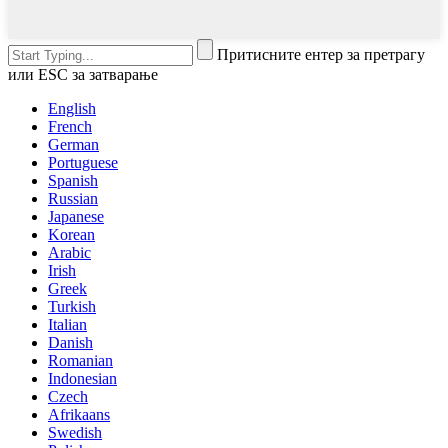
Притисните ентер за претрагу
или ESC за затварање
English
French
German
Portuguese
Spanish
Russian
Japanese
Korean
Arabic
Irish
Greek
Turkish
Italian
Danish
Romanian
Indonesian
Czech
Afrikaans
Swedish