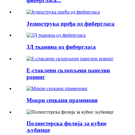
фибергласа...
Једнострука пређа од фибергласа
3Д тканина од фибергласа
Е-стаклени склопљени панелни
ровинг
Мокри сецкани праменови
Полиестерска фолија за кућне
љубимце