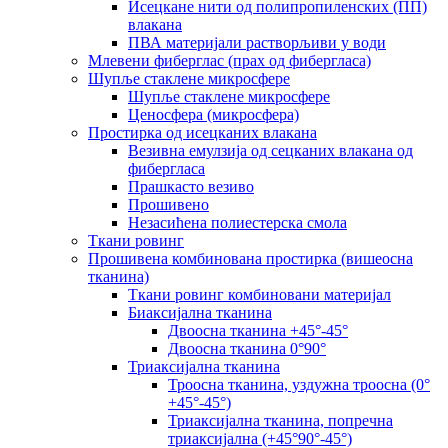
Исецкане нити од полипропиленских (ПП)
влакана
ПВА материјали растворљиви у води
Млевени фиберглас (прах од фибергласа)
Шупље стаклене микросфере
Шупље стаклене микросфере
Ценосфера (микросфера)
Простирка од исецканих влакана
Везивна емулзија од сецканих влакана од
фибергласа
Прашкасто везиво
Прошивено
Незасићена полиестерска смола
Ткани ровинг
Прошивена комбинована простирка (вишеосна
тканина)
Ткани ровинг комбиновани материјал
Биаксијална тканина
Двоосна тканина +45°-45°
Двоосна тканина 0°90°
Триаксијална тканина
Троосна тканина, уздужна троосна (0°
+45°-45°)
Триаксијална тканина, попречна
триаксијална (+45°90°-45°)