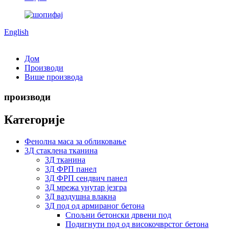
English
Дом
Производи
Више производа
производи
Категорије
Фенолна маса за обликовање
3Д стаклена тканина
3Д тканина
3Д ФРП панел
3Д ФРП сендвич панел
3Д мрежа унутар језгра
3Д ваздушна влакна
3Д под од армираног бетона
Спољни бетонски дрвени под
Подигнути под од високочврстог бетона