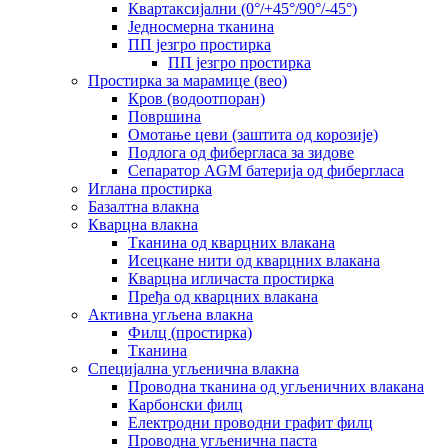
Квартаксијални (0°/+45°/90°/-45°)
Једносмерна тканина
ПП језгро простирка
ПП језгро простирка
Простирка за марамице (вео)
Кров (водоотпоран)
Површина
Омотање цеви (заштита од корозије)
Подлога од фибергласа за зидове
Сепаратор AGM батерија од фибергласа
Иглана простирка
Базалтна влакна
Кварцна влакна
Тканина од кварцних влакана
Исецкане нити од кварцних влакана
Кварцна игличаста простирка
Пређа од кварцних влакана
Активна угљена влакна
Филц (простирка)
Тканина
Специјална угљенична влакна
Проводна тканина од угљеничних влакана
Карбонски филц
Електродни проводни графит филц
Проводна угљенична паста