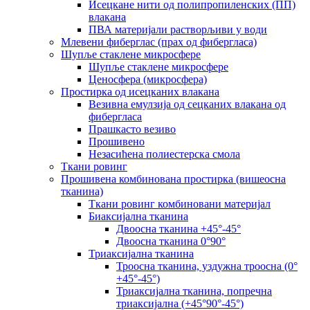
Исецкане нити од полипропиленских (ПП)
влакана
ПВА материјали растворљиви у води
Млевени фиберглас (прах од фибергласа)
Шупље стаклене микросфере
Шупље стаклене микросфере
Ценосфера (микросфера)
Простирка од исецканих влакана
Везивна емулзија од сецканих влакана од
фибергласа
Прашкасто везиво
Прошивено
Незасићена полиестерска смола
Ткани ровинг
Прошивена комбинована простирка (вишеосна
тканина)
Ткани ровинг комбиновани материјал
Биаксијална тканина
Двоосна тканина +45°-45°
Двоосна тканина 0°90°
Триаксијална тканина
Троосна тканина, уздужна троосна (0°
+45°-45°)
Триаксијална тканина, попречна
триаксијална (+45°90°-45°)