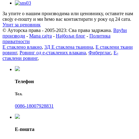
За упите о нашим производима или ценовнику, оставите нам
своју е-пошту и ми ћемо вас контактирати у року од 24 сата.
Упит за ценовник
© Ауторска права - 2005-2023: Сва права задржана.
Врући
производи
-
Мапа сајта
-
Најбољи блог
-
Политика
приватности
Е стаклено влакно
,
3Д Е стаклена тканина
,
Е стаклени ткани
ровинг
,
Ровинг од е-стаклених влакана
,
Фиберглас
,
Е-
стаклени ровинг
,
Телефон
Тел.
0086-18007928831
Е-пошта