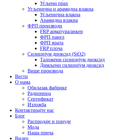
Угљени прах
Угљенична и арамидна влакна
Угљенична влакна
Арамидна влакна
ФРП производи
FRP арматура/анкер
ФРП панел
ФРП врата
FRP плоча
Силицијум диоксид (SiO2)
Таложени силицијум диоксид
Димљени силицијум диоксид
Више производа
Вести
О нама
Обилазак фабрике
Радионица
Сертификат
Изложба
Контактирајте нас
Блог
Распродаје и понуде
Мода
Наша прича
Видео