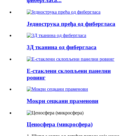
фибергласа...
Једнострука пређа од фибергласа
3Д тканина од фибергласа
Е-стаклени склопљени панелни
ровинг
Мокри сецкани праменови
Ценосфера (микросфера)