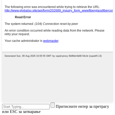
Притисните ентер за претрагу
или ESC за затварање