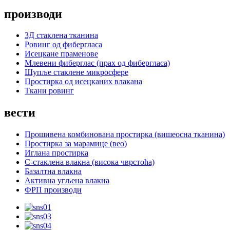
производи
3Д стаклена тканина
Ровинг од фибергласа
Исецкане праменове
Млевени фиберглас (прах од фибергласа)
Шупље стаклене микросфере
Простирка од исецканих влакана
Ткани ровинг
вести
Прошивена комбинована простирка (вишеосна тканина)
Простирка за марамице (вео)
Иглана простирка
С-стаклена влакна (висока чврстоћа)
Базалтна влакна
Активна угљена влакна
ФРП производи