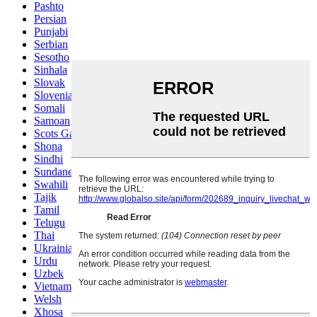
Pashto
Persian
Punjabi
Serbian
Sesotho
Sinhala
Slovak
Slovenian
Somali
Samoan
Scots Gaelic
Shona
Sindhi
Sundanese
Swahili
Tajik
Tamil
Telugu
Thai
Ukrainian
Urdu
Uzbek
Vietnamese
Welsh
Xhosa