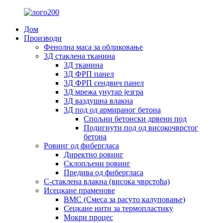
Дом
Производи
Фенолна маса за обликовање
3Д стаклена тканина
3Д тканина
3Д ФРП панел
3Д ФРП сендвич панел
3Д мрежа унутар језгра
3Д ваздушна влакна
3Д под од армираног бетона
Спољни бетонски дрвени под
Подигнути под од високочврстог
бетона
Ровинг од фибергласа
Директно ровинг
Склопљени ровинг
Предива од фибергласа
С-стаклена влакна (висока чврстоћа)
Исецкане праменове
BMC (Смеса за расуто калуповање)
Сецкане нити за термопластику
Мокри процес