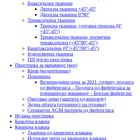
Биаксијална тканина
Двоосна тканина +45°-45°
Двоосна тканина 0°90°
Триаксијална тканина
Троосна тканина, уздужна троосна (0°
+45°-45°)
Триаксијална тканина, попречна
триаксијална (+45°90°-45°)
Квартаксијални (0°/+45°/90°/-45°)
Једносмерна тканина
ПП језгро простирка
Простирка за марамице (вео)
Кров (водоотпоран)
Површина
Велепродајна цена за 2021. годину, подлога
од фибергласа – Подлога од фибергласа за
површинске марамице – Беихаи фиберглас
Омотање цеви (заштита од корозије)
Зидна облога (отпорност на пуцање)
Сепаратор AGM батерија од фибергласа
Иглана простирка
Базалтна влакна
Кварцна влакна
Тканина од кварцних влакана
Исецкане нити од кварцних влакана