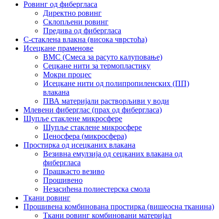
Ровинг од фибергласа
Директно ровинг
Склопљени ровинг
Предива од фибергласа
С-стаклена влакна (висока чврстоћа)
Исецкане праменове
BMC (Смеса за расуто калуповање)
Сецкане нити за термопластику
Мокри процес
Исецкане нити од полипропиленских (ПП)
влакана
ПВА материјали растворљиви у води
Млевени фиберглас (прах од фибергласа)
Шупље стаклене микросфере
Шупље стаклене микросфере
Ценосфера (микросфера)
Простирка од исецканих влакана
Везивна емулзија од сецканих влакана од
фибергласа
Прашкасто везиво
Прошивено
Незасићена полиестерска смола
Ткани ровинг
Прошивена комбинована простирка (вишеосна тканина)
Ткани ровинг комбиновани материјал