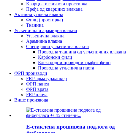
Кварцна игличаста простирка
Пређа од кварцних влакана
Активна угљена влакна
Филц (простирка)
Тканина
Угљенична и арамидна влакна
Угљенична влакна
Арамидна влакна
Специјална угљенична влакна
Проводна тканина од угљеничних влакана
Карбонски филц
Електродни проводни графит филц
Проводна угљенична паста
ФРП производи
FRP арматура/анкер
ФРП панел
ФРП врата
FRP плоча
Више производа
Е-стаклена прошивена подлога од