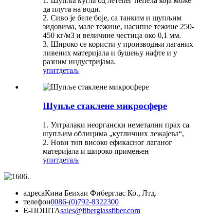
1. Шупља кугла од летећег пепела која може
да плута на води.
2. Сиво је беле боје, са танким и шупљим
зидовима, мале тежине, насипне тежине 250-
450 кг/м3 и величине честица око 0,1 мм.
3. Широко се користи у производњи лаганих
ливених материјала и бушењу нафте и у
разним индустријама.
упит
детаљ
Шупље стаклене микросфере
1. Ултралаки неоргански неметални прах са
шупљим облицима „кугличних лежајева“,
2. Нови тип високо ефикасног лаганог
материјала и широко примењен
упит
детаљ
адреса
Кина Беихаи Фиберглас Ко., Лтд.
телефон
0086-(0)792-8322300
Е-ПОШТА
sales@fiberglassfiber.com