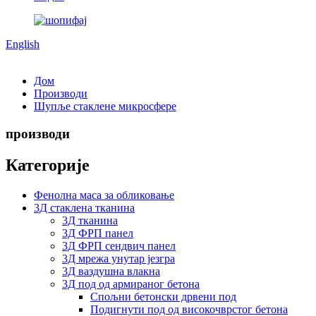
English
Дом
Производи
Шупље стаклене микросфере
производи
Категорије
Фенолна маса за обликовање
3Д стаклена тканина
3Д тканина
3Д ФРП панел
3Д ФРП сендвич панел
3Д мрежа унутар језгра
3Д ваздушна влакна
3Д под од армираног бетона
Спољни бетонски дрвени под
Подигнути под од високочврстог бетона