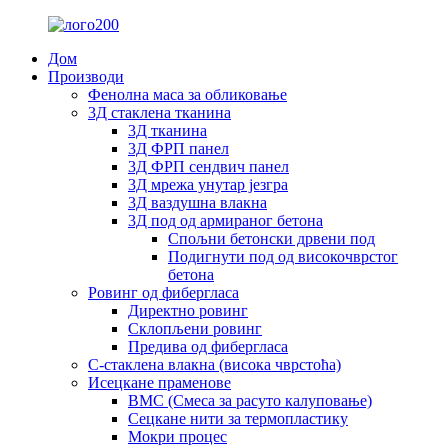
Дом
Производи
Фенолна маса за обликовање
3Д стаклена тканина
3Д тканина
3Д ФРП панел
3Д ФРП сендвич панел
3Д мрежа унутар језгра
3Д ваздушна влакна
3Д под од армираног бетона
Спољни бетонски дрвени под
Подигнути под од високочврстог
бетона
Ровинг од фибергласа
Директно ровинг
Склопљени ровинг
Предива од фибергласа
С-стаклена влакна (висока чврстоћа)
Исецкане праменове
BMC (Смеса за расуто калуповање)
Сецкане нити за термопластику
Мокри процес