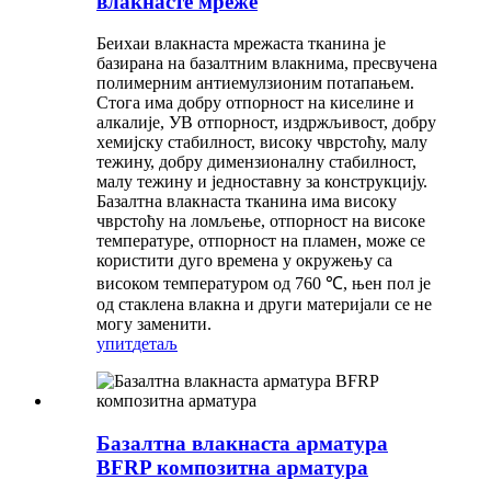
влакнасте мреже
Беихаи влакнаста мрежаста тканина је
базирана на базалтним влакнима, пресвучена
полимерним антиемулзионим потапањем.
Стога има добру отпорност на киселине и
алкалије, УВ отпорност, издржљивост, добру
хемијску стабилност, високу чврстоћу, малу
тежину, добру димензионалну стабилност,
малу тежину и једноставну за конструкцију.
Базалтна влакнаста тканина има високу
чврстоћу на ломљење, отпорност на високе
температуре, отпорност на пламен, може се
користити дуго времена у окружењу са
високом температуром од 760 ℃, њен пол је
од стаклена влакна и други материјали се не
могу заменити.
упит
детаљ
Базалтна влакнаста арматура
BFRP композитна арматура