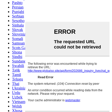
Pashto
Persian
Punjabi
Serbian
Sesotho
Sinhala
Slovak
Slovenian
Somali
Samoan
Scots Gaelic
Shona
Sindhi
Sundanese
Swahili
Tajik
Tamil
Telugu
Thai
Ukrainian
Urdu
Uzbek
Vietnamese
Welsh
Xhosa