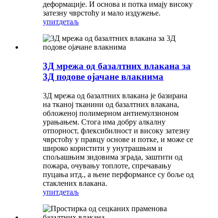
деформације. И основа и потка имају високу
затезну чврстоћу и мало издужење.
упит
детаљ
3Д мрежа од базалтних влакана за
3Д подове ојачане влакнима
3Д мрежа од базалтних влакана је базирана
на тканој тканини од базалтних влакана,
обложеној полимерном антиемулзионом
урањањем. Стога има добру алкалну
отпорност, флексибилност и високу затезну
чврстоћу у правцу основе и потке, и може се
широко користити у унутрашњим и
спољашњим зидовима зграда, заштити од
пожара, очувању топлоте, спречавању
пуцања итд., а њене перформансе су боље од
стаклених влакана.
упит
детаљ