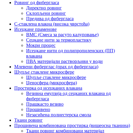
Ровинг од фибергласа
Директно ровинг
Склопљени ровинг
Предива од фибергласа
С-стаклена влакна (висока чврстоћа)
Исецкане праменове
BMC (Смеса за расуто калуповање)
Сецкане нити за термопластику
Мокри процес
Исецкане нити од полипропиленских (ПП)
влакана
ПВА материјали растворљиви у води
Млевени фиберглас (прах од фибергласа)
Шупље стаклене микросфере
Шупље стаклене микросфере
Ценосфера (микросфера)
Простирка од исецканих влакана
Везивна емулзија од сецканих влакана од
фибергласа
Прашкасто везиво
Прошивено
Незасићена полиестерска смола
Ткани ровинг
Прошивена комбинована простирка (вишеосна тканина)
Ткани ровинг комбиновани материјал