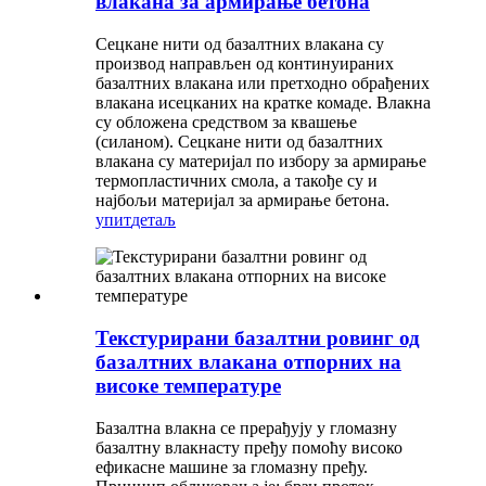
влакана за армирање бетона
Сецкане нити од базалтних влакана су
производ направљен од континуираних
базалтних влакана или претходно обрађених
влакана исецканих на кратке комаде. Влакна
су обложена средством за квашење
(силаном). Сецкане нити од базалтних
влакана су материјал по избору за армирање
термопластичних смола, а такође су и
најбољи материјал за армирање бетона.
упит
детаљ
Текстурирани базалтни ровинг од
базалтних влакана отпорних на
високе температуре
Базалтна влакна се прерађују у гломазну
базалтну влакнасту пређу помоћу високо
ефикасне машине за гломазну пређу.