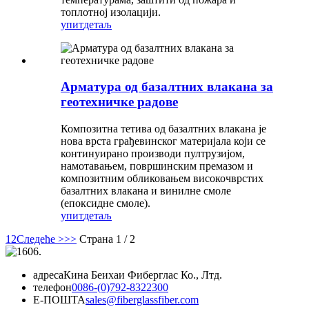
топлотној изолацији.
упит
детаљ
Арматура од базалтних влакана за
геотехничке радове
Композитна тетива од базалтних влакана је
нова врста грађевинског материјала који се
континуирано производи пултрузијом,
намотавањем, површинским премазом и
композитним обликовањем високочврстих
базалтних влакана и винилне смоле
(епоксидне смоле).
упит
детаљ
1
2
Следеће >
>>
Страна 1 / 2
адреса
Кина Беихаи Фиберглас Ко., Лтд.
телефон
0086-(0)792-8322300
Е-ПОШТА
sales@fiberglassfiber.com