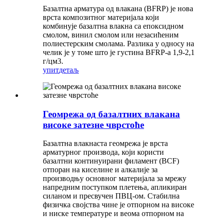
Базалтна арматура од влакана (BFRP) је нова
врста композитног материјала који
комбинује базалтна влакна са епоксидном
смолом, винил смолом или незасићеним
полиестерским смолама. Разлика у односу на
челик је у томе што је густина BFRP-а 1,9-2,1
г/цм3.
упит
детаљ
Геомрежа од базалтних влакана
високе затезне чврстоће
Базалтна влакнаста геомрежа је врста
арматурног производа, који користи
базалтни континуирани филамент (BCF)
отпоран на киселине и алкалије за
производњу основног материјала за мрежу
напредним поступком плетења, апликиран
силаном и пресвучен ПВЦ-ом. Стабилна
физичка својства чине је отпорном на високе
и ниске температуре и веома отпорном на