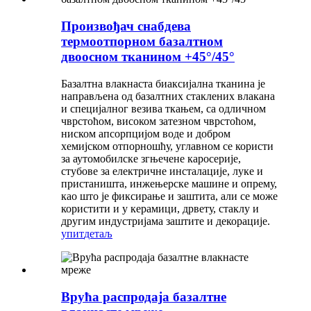
Произвођач снабдева
термоотпорном базалтном
двоосном тканином +45°/45°
Базалтна влакнаста биаксијална тканина је
направљена од базалтних стаклених влакана
и специјалног везива ткањем, са одличном
чврстоћом, високом затезном чврстоћом,
ниском апсорпцијом воде и добром
хемијском отпорношћу, углавном се користи
за аутомобилске згњечене каросерије,
стубове за електричне инсталације, луке и
пристаништа, инжењерске машине и опрему,
као што је фиксирање и заштита, али се може
користити и у керамици, дрвету, стаклу и
другим индустријама заштите и декорације.
упит
детаљ
Врућа распродаја базалтне