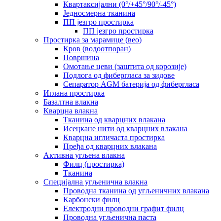
Квартаксијални (0°/+45°/90°/-45°)
Једносмерна тканина
ПП језгро простирка
ПП језгро простирка
Простирка за марамице (вео)
Кров (водоотпоран)
Површина
Омотање цеви (заштита од корозије)
Подлога од фибергласа за зидове
Сепаратор AGM батерија од фибергласа
Иглана простирка
Базалтна влакна
Кварцна влакна
Тканина од кварцних влакана
Исецкане нити од кварцних влакана
Кварцна игличаста простирка
Пређа од кварцних влакана
Активна угљена влакна
Филц (простирка)
Тканина
Специјална угљенична влакна
Проводна тканина од угљеничних влакана
Карбонски филц
Електродни проводни графит филц
Проводна угљенична паста