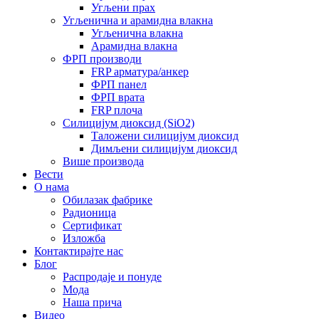
Угљени прах
Угљенична и арамидна влакна
Угљенична влакна
Арамидна влакна
ФРП производи
FRP арматура/анкер
ФРП панел
ФРП врата
FRP плоча
Силицијум диоксид (SiO2)
Таложени силицијум диоксид
Димљени силицијум диоксид
Више производа
Вести
О нама
Обилазак фабрике
Радионица
Сертификат
Изложба
Контактирајте нас
Блог
Распродаје и понуде
Мода
Наша прича
Видео