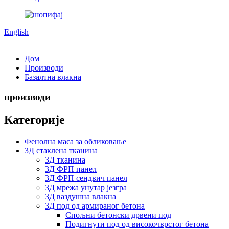
English
Дом
Производи
Базалтна влакна
производи
Категорије
Фенолна маса за обликовање
3Д стаклена тканина
3Д тканина
3Д ФРП панел
3Д ФРП сендвич панел
3Д мрежа унутар језгра
3Д ваздушна влакна
3Д под од армираног бетона
Спољни бетонски дрвени под
Подигнути под од високочврстог бетона