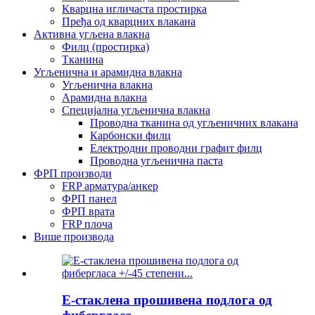
Кварцна игличаста простирка
Пређа од кварцних влакана
Активна угљена влакна
Филц (простирка)
Тканина
Угљенична и арамидна влакна
Угљенична влакна
Арамидна влакна
Специјална угљенична влакна
Проводна тканина од угљеничних влакана
Карбонски филц
Електродни проводни графит филц
Проводна угљенична паста
ФРП производи
FRP арматура/анкер
ФРП панел
ФРП врата
FRP плоча
Више производа
Е-стаклена прошивена подлога од