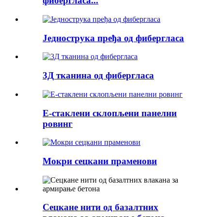
фибергласа...
Једнострука пређа од фибергласа
3Д тканина од фибергласа
Е-стаклени склопљени панелни
ровинг
Мокри сецкани праменови
Сецкане нити од базалтних