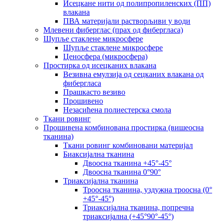
Исецкане нити од полипропиленских (ПП)
влакана
ПВА материјали растворљиви у води
Млевени фиберглас (прах од фибергласа)
Шупље стаклене микросфере
Шупље стаклене микросфере
Ценосфера (микросфера)
Простирка од исецканих влакана
Везивна емулзија од сецканих влакана од
фибергласа
Прашкасто везиво
Прошивено
Незасићена полиестерска смола
Ткани ровинг
Прошивена комбинована простирка (вишеосна
тканина)
Ткани ровинг комбиновани материјал
Биаксијална тканина
Двоосна тканина +45°-45°
Двоосна тканина 0°90°
Триаксијална тканина
Троосна тканина, уздужна троосна (0°
+45°-45°)
Триаксијална тканина, попречна
триаксијална (+45°90°-45°)