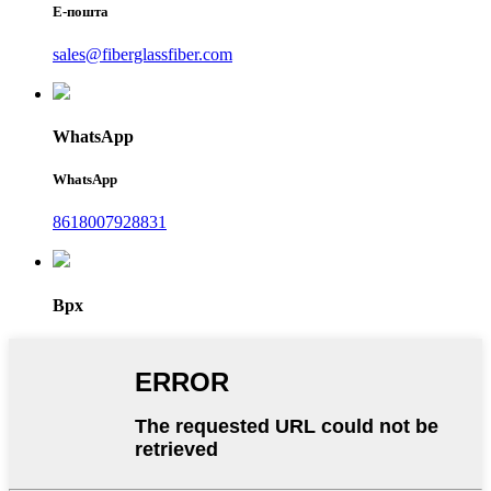
Е-пошта
sales@fiberglassfiber.com
WhatsApp
WhatsApp
8618007928831
Врх