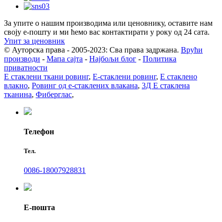
За упите о нашим производима или ценовнику, оставите нам
своју е-пошту и ми ћемо вас контактирати у року од 24 сата.
Упит за ценовник
© Ауторска права - 2005-2023: Сва права задржана.
Врући
производи
-
Мапа сајта
-
Најбољи блог
-
Политика
приватности
Е стаклени ткани ровинг
,
Е-стаклени ровинг
,
Е стаклено
влакно
,
Ровинг од е-стаклених влакана
,
3Д Е стаклена
тканина
,
Фиберглас
,
Телефон
Тел.
0086-18007928831
Е-пошта