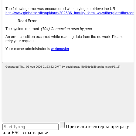
Притисните ентер за претрагу
или ESC за затварање