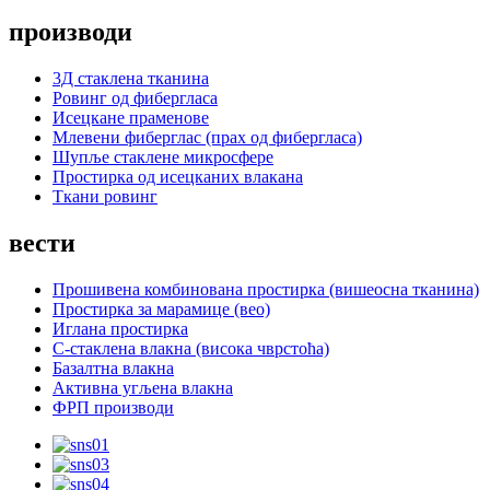
производи
3Д стаклена тканина
Ровинг од фибергласа
Исецкане праменове
Млевени фиберглас (прах од фибергласа)
Шупље стаклене микросфере
Простирка од исецканих влакана
Ткани ровинг
вести
Прошивена комбинована простирка (вишеосна тканина)
Простирка за марамице (вео)
Иглана простирка
С-стаклена влакна (висока чврстоћа)
Базалтна влакна
Активна угљена влакна
ФРП производи