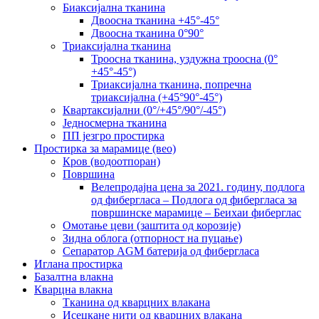
Биаксијална тканина
Двоосна тканина +45°-45°
Двоосна тканина 0°90°
Триаксијална тканина
Троосна тканина, уздужна троосна (0°
+45°-45°)
Триаксијална тканина, попречна
триаксијална (+45°90°-45°)
Квартаксијални (0°/+45°/90°/-45°)
Једносмерна тканина
ПП језгро простирка
Простирка за марамице (вео)
Кров (водоотпоран)
Површина
Велепродајна цена за 2021. годину, подлога
од фибергласа – Подлога од фибергласа за
површинске марамице – Беихаи фиберглас
Омотање цеви (заштита од корозије)
Зидна облога (отпорност на пуцање)
Сепаратор AGM батерија од фибергласа
Иглана простирка
Базалтна влакна
Кварцна влакна
Тканина од кварцних влакана
Исецкане нити од кварцних влакана