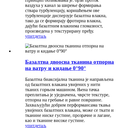
Принцип обликовања је: брзи проток
ваздуха у канал за ширење формирања
ствара турбуленцију, коришћењем ове
турбуленције дисперзује базалтна влакна,
тако да се формирају фротирна влакна,
дајући базалтним влакнима гломазност,
произведена у текстурирану пређу.
упит
детаљ
Базалтна двоосна тканина отпорна
на ватру и кидање 0°90°
Базалтна биаксијална тканина је направљена
од базалтних влакана увијених у нити
тканих горњом машином. Њена тачка
преплитања је уједначена, чврсте текстуре,
отпорна на гребање и равне површине.
Захваљујући добрим перформансама ткања
увијених базалтних влакана, може се ткати и
тканине ниске густине, прозрачне и лагане,
као и тканине високе густине.
упит
детаљ