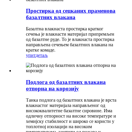
Простирка од сецканих праменова
базалтних влакана
Базалтна влакнаста простирка кратког
сечења је влакнасти материјал припремљен
од базалтне руде. То је влакнаста простирка
направљена сечењем базалтних влакана на
кратке комаде.
упит
детаљ
Подлога од базалтних влакана
отпорна на корозију
Танка подлога од базалтних влакана је врста
влакнастог материјала направљеног од
висококвалитетне базалтне сировине. Има
одличну отпорност на високе температуре и
хемијску стабилност и широко се користи у
топлотној изолацији на високим
температурама, заштити од пожара и