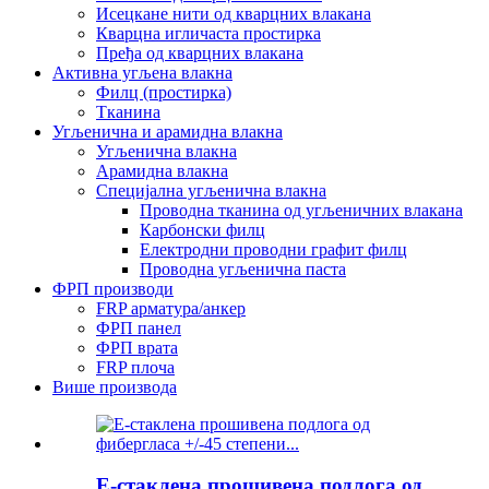
Исецкане нити од кварцних влакана
Кварцна игличаста простирка
Пређа од кварцних влакана
Активна угљена влакна
Филц (простирка)
Тканина
Угљенична и арамидна влакна
Угљенична влакна
Арамидна влакна
Специјална угљенична влакна
Проводна тканина од угљеничних влакана
Карбонски филц
Електродни проводни графит филц
Проводна угљенична паста
ФРП производи
FRP арматура/анкер
ФРП панел
ФРП врата
FRP плоча
Више производа
Е-стаклена прошивена подлога од