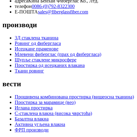
адреса
Кина Беихаи Фиберглас Ко., Лтд.
телефон
0086-(0)792-8322300
Е-ПОШТА
sales@fiberglassfiber.com
производи
3Д стаклена тканина
Ровинг од фибергласа
Исецкане праменове
Млевени фиберглас (прах од фибергласа)
Шупље стаклене микросфере
Простирка од исецканих влакана
Ткани ровинг
вести
Прошивена комбинована простирка (вишеосна тканина)
Простирка за марамице (вео)
Иглана простирка
С-стаклена влакна (висока чврстоћа)
Базалтна влакна
Активна угљена влакна
ФРП производи