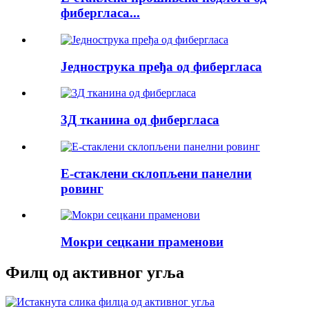
фибергласа...
Једнострука пређа од фибергласа
3Д тканина од фибергласа
Е-стаклени склопљени панелни
ровинг
Мокри сецкани праменови
Филц од активног угља