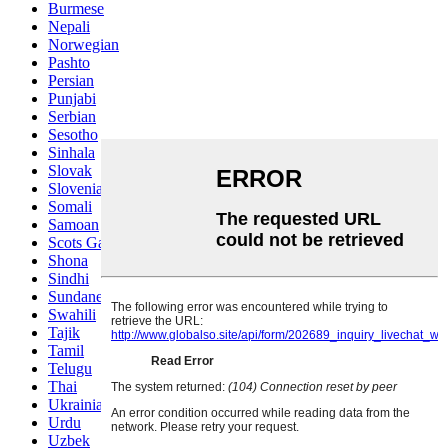
Burmese
Nepali
Norwegian
Pashto
Persian
Punjabi
Serbian
Sesotho
Sinhala
Slovak
Slovenian
Somali
Samoan
Scots Gaelic
Shona
Sindhi
Sundanese
Swahili
Tajik
Tamil
Telugu
Thai
Ukrainian
Urdu
Uzbek