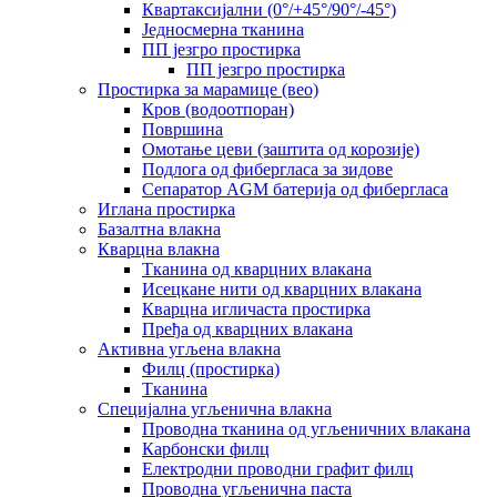
Квартаксијални (0°/+45°/90°/-45°)
Једносмерна тканина
ПП језгро простирка
ПП језгро простирка
Простирка за марамице (вео)
Кров (водоотпоран)
Површина
Омотање цеви (заштита од корозије)
Подлога од фибергласа за зидове
Сепаратор AGM батерија од фибергласа
Иглана простирка
Базалтна влакна
Кварцна влакна
Тканина од кварцних влакана
Исецкане нити од кварцних влакана
Кварцна игличаста простирка
Пређа од кварцних влакана
Активна угљена влакна
Филц (простирка)
Тканина
Специјална угљенична влакна
Проводна тканина од угљеничних влакана
Карбонски филц
Електродни проводни графит филц
Проводна угљенична паста