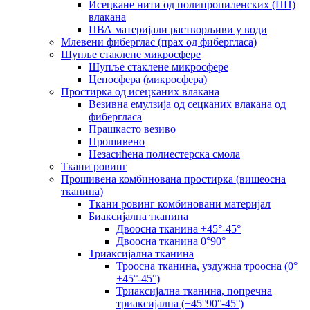
Исецкане нити од полипропиленских (ПП)
влакана
ПВА материјали растворљиви у води
Млевени фиберглас (прах од фибергласа)
Шупље стаклене микросфере
Шупље стаклене микросфере
Ценосфера (микросфера)
Простирка од исецканих влакана
Везивна емулзија од сецканих влакана од
фибергласа
Прашкасто везиво
Прошивено
Незасићена полиестерска смола
Ткани ровинг
Прошивена комбинована простирка (вишеосна
тканина)
Ткани ровинг комбиновани материјал
Биаксијална тканина
Двоосна тканина +45°-45°
Двоосна тканина 0°90°
Триаксијална тканина
Троосна тканина, уздужна троосна (0°
+45°-45°)
Триаксијална тканина, попречна
триаксијална (+45°90°-45°)