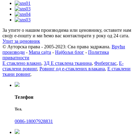
За упите о нашим производима или ценовнику, оставите нам
своју е-пошту и ми ћемо вас контактирати у року од 24 сата.
Упит за ценовник
© Ауторска права - 2005-2023: Сва права задржана.
Врући
производи
-
Мапа сајта
-
Најбољи блог
-
Политика
приватности
Е стаклено влакно
,
3Д Е стаклена тканина
,
Фиберглас
,
Е-
стаклени ровинг
,
Ровинг од е-стаклених влакана
,
Е стаклени
ткани ровинг
,
Телефон
Тел.
0086-18007928831