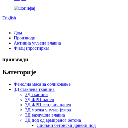
English
Дом
Производи
Активна угљена влакна
Филц (простирка)
производи
Категорије
Фенолна маса за обликовање
3Д стаклена тканина
3Д тканина
3Д ФРП панел
3Д ФРП сендвич панел
3Д мрежа унутар језгра
3Д ваздушна влакна
3Д под од армираног бетона
Спољни бетонски дрвени под