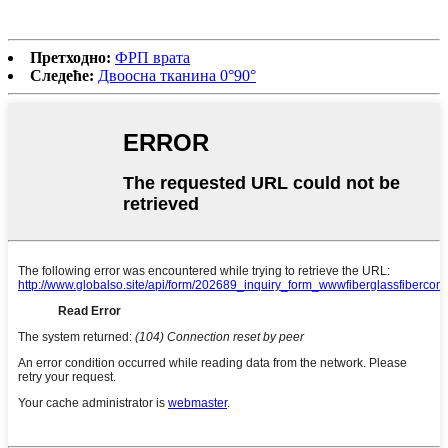
Претходно:
ФРП врата
Следеће:
Двоосна тканина 0°90°