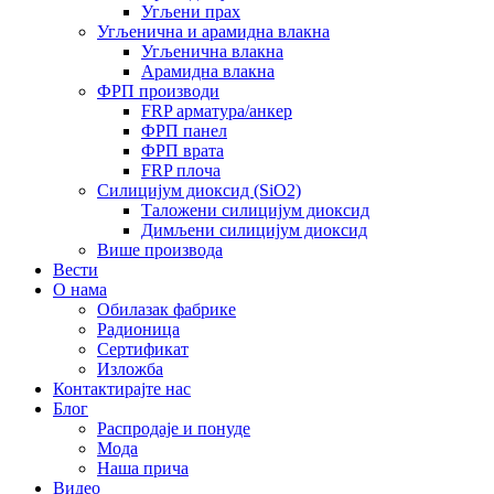
Угљени прах
Угљенична и арамидна влакна
Угљенична влакна
Арамидна влакна
ФРП производи
FRP арматура/анкер
ФРП панел
ФРП врата
FRP плоча
Силицијум диоксид (SiO2)
Таложени силицијум диоксид
Димљени силицијум диоксид
Више производа
Вести
О нама
Обилазак фабрике
Радионица
Сертификат
Изложба
Контактирајте нас
Блог
Распродаје и понуде
Мода
Наша прича
Видео