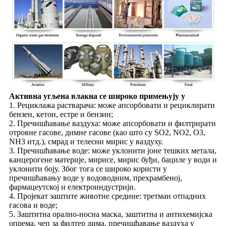
Активна угљена влакна се широко примењују у
1. Рециклажа растварача: може апсорбовати и рециклирати
бензен, кетон, естре и бензин;
2. Пречишћавање ваздуха: може апсорбовати и филтрирати
отровне гасове, димне гасове (као што су SO2, NO2, O3,
NH3 итд.), смрад и телесни мирис у ваздуху.
3. Пречишћавање воде: може уклонити јоне тешких метала,
канцерогене материје, мирисе, мирис буђи, бациле у води и
уклонити боју. Због тога се широко користи у
пречишћавању воде у водоводним, прехрамбеној,
фармацеутској и електроиндустрији.
4. Пројекат заштите животне средине: третман отпадних
гасова и воде;
5. Заштитна орално-носна маска, заштитна и антихемијска
опрема, чеп за филтер дима, пречишћавање ваздуха у