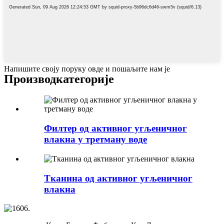
Напишите своју поруку овде и пошаљите нам је
Производ
категорије
Филтер од активног угљеничног
влакна у третману воде
Тканина од активног угљеничног
влакна