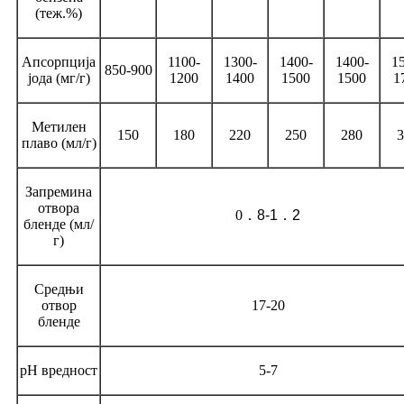
(теж.%)
Апсорпција
1100-
1300-
1400-
1400-
1
850-900
јода (мг/г)
1200
1400
1500
1500
1
Метилен
150
180
220
250
280
3
плаво (мл/г)
Запремина
отвора
0
．
8-1
．
2
бленде (мл/
г)
Средњи
отвор
17-20
бленде
pH вредност
5-7