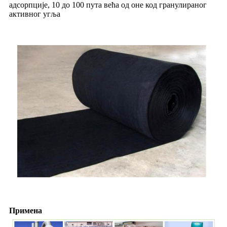
адсорпције, 10 до 100 пута већа од оне код гранулираног
активног угља
Примена