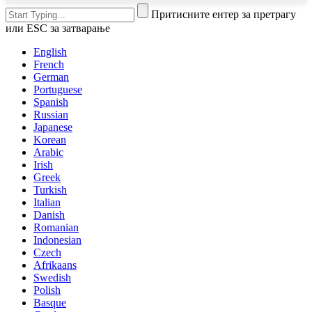
Притисните ентер за претрагу
или ESC за затварање
English
French
German
Portuguese
Spanish
Russian
Japanese
Korean
Arabic
Irish
Greek
Turkish
Italian
Danish
Romanian
Indonesian
Czech
Afrikaans
Swedish
Polish
Basque