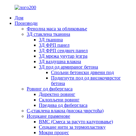
Дом
Производи
Фенолна маса за обликовање
3Д стаклена тканина
3Д тканина
3Д ФРП панел
3Д ФРП сендвич панел
3Д мрежа унутар језгра
3Д ваздушна влакна
3Д под од армираног бетона
Спољни бетонски дрвени под
Подигнути под од високочврстог
бетона
Ровинг од фибергласа
Директно ровинг
Склопљени ровинг
Предива од фибергласа
С-стаклена влакна (висока чврстоћа)
Исецкане праменове
BMC (Смеса за расуто калуповање)
Сецкане нити за термопластику
Мокри процес