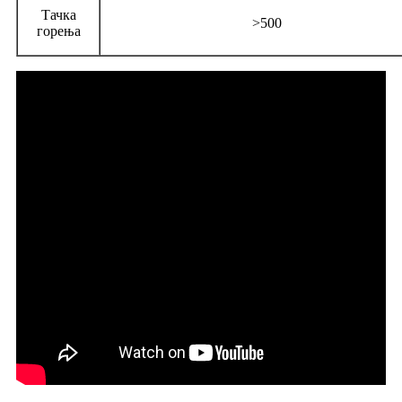
Тачка
>500
горења