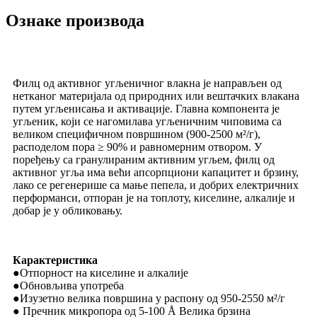
Ознаке производа
Филц од активног угљеничног влакна је направљен од
нетканог материјала од природних или вештачких влакана
путем угљенисања и активације. Главна компонента је
угљеник, који се нагомилава угљеничним чиповима са
великом специфичном површином (900-2500 м²/г),
расподелом пора ≥ 90% и равномерним отвором. У
поређењу са гранулираним активним угљем, филц од
активног угља има већи апсорпциони капацитет и брзину,
лако се регенерише са мање пепела, и добрих електричних
перформанси, отпоран је на топлоту, киселине, алкалије и
добар је у обликовању.
Карактеристика
●Отпорност на киселине и алкалије
●Обновљива употреба
●Изузетно велика површина у распону од 950-2550 м²/г
● Пречник микропора од 5-100 Å Велика брзина