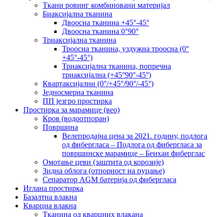
Ткани ровинг комбиновани материјал
Биаксијална тканина
Двоосна тканина +45°-45°
Двоосна тканина 0°90°
Триаксијална тканина
Троосна тканина, уздужна троосна (0°
+45°-45°)
Триаксијална тканина, попречна
триаксијална (+45°90°-45°)
Квартаксијални (0°/+45°/90°/-45°)
Једносмерна тканина
ПП језгро простирка
Простирка за марамице (вео)
Кров (водоотпоран)
Површина
Велепродајна цена за 2021. годину, подлога
од фибергласа – Подлога од фибергласа за
површинске марамице – Беихаи фиберглас
Омотање цеви (заштита од корозије)
Зидна облога (отпорност на пуцање)
Сепаратор AGM батерија од фибергласа
Иглана простирка
Базалтна влакна
Кварцна влакна
Тканина од кварцних влакана