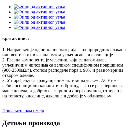
кратак опис:
1. Направљен је од нетканог материјала од природних влакана
или вештачких влакана путем угљенисања и активације.
2. Главна компонента је угљеник, који се нагомилава
угљеничним чиповима са великом специфичном површином
(900-2500м2/г), стопом расподеле пора ≥ 90% и равномерним
отвором бленде.
3. У поређењу са гранулираним активним угљем, ACF има
већи апсорпциони капацитет и брзину, лако се регенерише са
мање пепела, и добрих електричних перформанси, отпоран је
на топлоту, киселине, алкалије и добар је у обликовању.
Пошаљите нам имејл
Детаљи производа