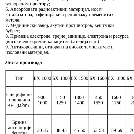
затвореном простору;
6. Апсорбовати радиоактивни материјал, носач
катализатора, рафинирање и рециклажу племенитих
метала.
7. Медицински завој, акутни противотров, вештачки
бубрег;
8. Примена електроде, грејне јединице, електрона и ресурса
(високи електрични капацитет, батерија итд.)
9. Антикорозивни, отпоран на високе температуре и
изоловани материјал.
Листа производа
Тип
БХ-1000
БХ-1300
БХ-1500
БХ-1600
БХ-1800
БХ-
Специфична
900-
1150-
1300-
1450-
1600-
1
површина
1000
1250
1400
1550
1750
2
BET
(
м2/г
）
Брзина
апсорпције
30-35
38-43
45-50
53-58
59-69
7
бензена