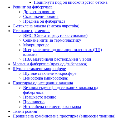
Подигнути под од високочврстог бетона
Ровинг од фибергласа
Директно ровинг
Склопљени ровинг
Предива од фибергласа
С-стаклена влакна (висока чврстоћа)
Исецкане праменове
BMC (Смеса за расуто калуповање)
Сецкане нити за термопластику
Мокри процес
Исецкане нити од полипропиленских (ПП)
влакана
ПВА материјали растворљиви у води
Млевени фиберглас (прах од фибергласа)
Шупље стаклене микросфере
Шупље стаклене микросфере
Ценосфера (микросфера)
Простирка од исецканих влакана
Везивна емулзија од сецканих влакана од
фибергласа
Прашкасто везиво
Прошивено
Незасићена полиестерска смола
Ткани ровинг
Прошивена комбинована простирка (вишеосна тканина)